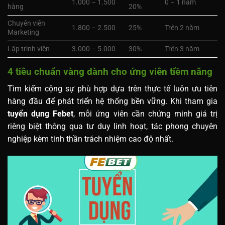
1.000 – 1.500
0 – 1 năm
hàng
20%
Chuyên viên
1.800 – 2.500
25%
Trên 2 năm
Marketing
Lập trình viên
3.000 – 5.000
30%
Trên 3 năm
4 tiêu chuẩn vàng dành cho ứng viên tiềm năng
Tìm kiếm cộng sự phù hợp dựa trên thực tế luôn ưu tiên
hàng đầu để phát triển hệ thống bền vững. Khi tham gia
tuyển dụng Febet
, mỗi ứng viên cần chứng minh giá trị
riêng biệt thông qua tư duy linh hoạt, tác phong chuyên
nghiệp kèm tinh thần trách nhiệm cao độ nhất.