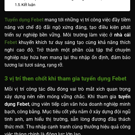
Kết luận
Tuyển dụng Febet
mang tới những vị trí công việc đầy tiềm
năng với chế độ đãi ngộ xứng đáng, tạo điều kiện phát
triển sự nghiệp bền vững. Môi trường làm việc ở
nhà cái
Febet
khuyến khích tư duy sáng tạo cùng khả năng thích
nghi cao độ. Trở thành một phần của tập thể chuyên
nghiệp này hứa hẹn mang lại thu nhập ổn định, đảm bảo
tương lai tươi sáng, rạng rỡ.
3 vị trí then chốt khi tham gia tuyển dụng Febet
Mỗi vị trí công tác đều đóng vai trò mắt xích quan trọng
xây dựng nên nền móng vững chắc. Khi tham gia
tuyển
dụng Febet
, ứng viên tiếp cận văn hóa doanh nghiệp minh
bạch, công bằng. Mục tiêu cốt yếu nằm ở xây dựng đội ngũ
tinh anh, am hiểu thị trường, sẵn lòng đương đầu thách
thức mới. Thu nhập cạnh tranh cùng thưởng hiệu quả công
việc tháng chính là động lực lớn lao.