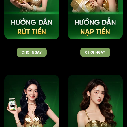
CHƠI NGAY
CHƠI NGAY