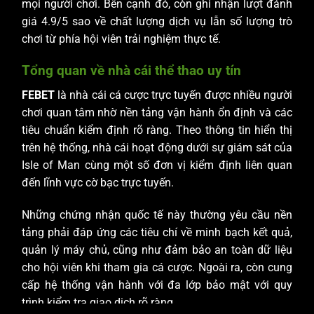
mọi người chơi. Bên cạnh đó,
còn ghi nhận lượt đánh
giá 4.9/5 sao về chất lượng dịch vụ lẫn số lượng trò
chơi từ phía hội viên trải nghiệm thực tế.
Tổng quan về nhà cái thể thao uy tín
FEBET
là nhà cái cá cược trực tuyến được nhiều người
chơi quan tâm nhờ nền tảng vận hành ổn định và các
tiêu chuẩn kiểm định rõ ràng. Theo thông tin hiển thị
trên hệ thống, nhà cái hoạt động dưới sự giám sát của
Isle of Man cùng một số đơn vị kiểm định liên quan
đến lĩnh vực cờ bạc trực tuyến.
Những chứng nhận quốc tế này thường yêu cầu nền
tảng phải đáp ứng các tiêu chí về minh bạch kết quả,
quản lý máy chủ, cũng như đảm bảo an toàn dữ liệu
cho hội viên khi tham gia cá cược. Ngoài ra,
còn cung
cấp hệ thống vận hành với đa lớp bảo mật với quy
trình kiểm tra giao dịch rõ ràng.