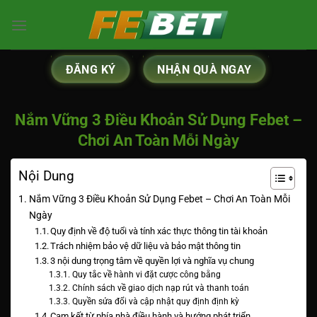
Bỏ
qua
nội
dung
ĐĂNG KÝ
NHẬN QUÀ NGAY
Nắm Vững 3 Điều Khoản Sử Dụng Febet –
Chơi An Toàn Mỗi Ngày
Nội Dung
Nắm Vững 3 Điều Khoản Sử Dụng Febet – Chơi An Toàn Mỗi
Ngày
Quy định về độ tuổi và tính xác thực thông tin tài khoản
Trách nhiệm bảo vệ dữ liệu và bảo mật thông tin
3 nội dung trọng tâm về quyền lợi và nghĩa vụ chung
Quy tắc về hành vi đặt cược công bằng
Chính sách về giao dịch nạp rút và thanh toán
Quyền sửa đổi và cập nhật quy định định kỳ
Cam kết từ phía nhà điều hành và hướng phát triển