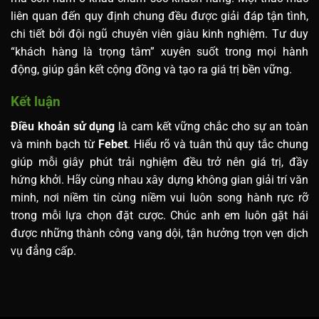
liên quan đến quy định chung đều được giải đáp tận tình,
chi tiết bởi đội ngũ chuyên viên giàu kinh nghiệm. Tư duy
“khách hàng là trọng tâm” xuyên suốt trong mọi hành
động, giúp gắn kết cộng đồng và tạo ra giá trị bền vững.
Kết luận
Điều khoản sử dụng
là cam kết vững chắc cho sự an toàn
và minh bạch từ
Febet
. Hiểu rõ và tuân thủ quy tắc chung
giúp mỗi giây phút trải nghiệm đều trở nên giá trị, đầy
hứng khởi. Hãy cùng nhau xây dựng không gian giải trí văn
minh, nơi niềm tin cùng niềm vui luôn song hành rực rỡ
trong mỗi lựa chọn đặt cược. Chúc anh em luôn gặt hái
được những thành công vang dội, tận hưởng trọn vẹn dịch
vụ đẳng cấp.