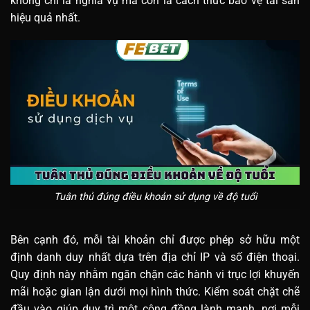
không chỉ là nghĩa vụ mà còn là cách thức bảo vệ tài sản
hiệu quả nhất.
Tuân thủ đúng điều khoản sử dụng về độ tuổi
Bên cạnh đó, mỗi tài khoản chỉ được phép sở hữu một
định danh duy nhất dựa trên địa chỉ IP và số điện thoại.
Quy định này nhằm ngăn chặn các hành vi trục lợi khuyến
mãi hoặc gian lận dưới mọi hình thức. Kiểm soát chặt chẽ
đầu vào giúp duy trì một cộng đồng lành mạnh, nơi mỗi