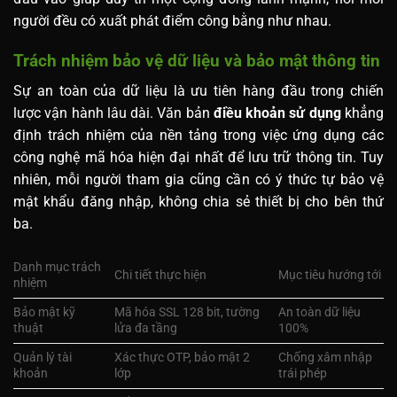
người đều có xuất phát điểm công bằng như nhau.
Trách nhiệm bảo vệ dữ liệu và bảo mật thông tin
Sự an toàn của dữ liệu là ưu tiên hàng đầu trong chiến
lược vận hành lâu dài. Văn bản
điều khoản sử dụng
khẳng
định trách nhiệm của nền tảng trong việc ứng dụng các
công nghệ mã hóa hiện đại nhất để lưu trữ thông tin. Tuy
nhiên, mỗi người tham gia cũng cần có ý thức tự bảo vệ
mật khẩu đăng nhập, không chia sẻ thiết bị cho bên thứ
ba.
Danh mục trách
Chi tiết thực hiện
Mục tiêu hướng tới
nhiệm
Bảo mật kỹ
Mã hóa SSL 128 bit, tường
An toàn dữ liệu
thuật
lửa đa tầng
100%
Quản lý tài
Xác thực OTP, bảo mật 2
Chống xâm nhập
khoản
lớp
trái phép