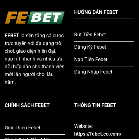
HƯỚNG DẪN FEBET
Rút Tiền Febet
FEBET
là nền tảng cá cược
trực tuyến với đa dạng trò
Đăng Ký Febet
chơi, giao diện hiện đại,
nạp rút nhanh và nhiều ưu
Nạp Tiền Febet
đãi hấp dẫn cho thành viên
Đăng Nhập Febet
mới lẫn người chơi lâu
năm.
CHÍNH SÁCH FEBET
THÔNG TIN FEBET
Website:
Giới Thiệu Febet
https://febet.co.com/