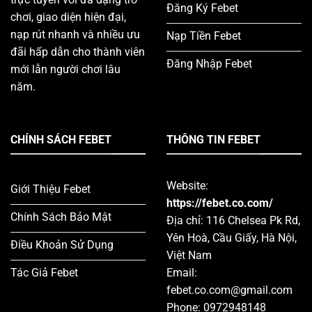
Đăng Ký Febet
chơi, giao diện hiện đại,
nạp rút nhanh và nhiều ưu
Nạp Tiền Febet
đãi hấp dẫn cho thành viên
Đăng Nhập Febet
mới lẫn người chơi lâu
năm.
CHÍNH SÁCH FEBET
THÔNG TIN FEBET
Website:
Giới Thiệu Febet
https://febet.co.com/
Chính Sách Bảo Mật
Địa chỉ: 116 Chelsea Pk Rd,
Yên Hoà, Cầu Giấy, Hà Nội,
Điều Khoản Sử Dụng
Việt Nam
Tác Giả Febet
Email:
febet.co.com@gmail.com
Phone: 0972948148