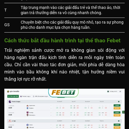
Tập trung mạnh vào các giải đấu trẻ và thể thao ảo, thời
T
gian trả thưởng diễn ra vô cùng nhanh chóng.
Chuyên biệt cho các giải đấu quy mô nhỏ, tạo ra sự phong
GS
phú cho danh mục lựa chọn hàng tuần.
Cách thức bắt đầu hành trình tại thể thao Febet
Trải nghiệm sảnh cược mở ra không gian sôi động với
hàng ngàn trận đấu kịch tính diễn ra mỗi ngày trên toàn
cầu. Chỉ cần vài thao tác đơn giản, mỗi phía dễ dàng hòa
mình vào bầu không khí náo nhiệt, tận hưởng niềm vui
thắng lợi rực rỡ nhất.