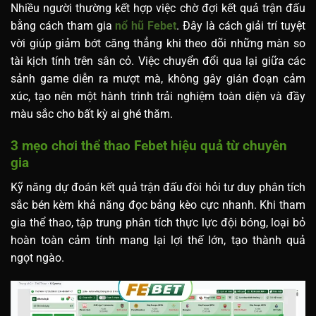
Nhiều người thường kết hợp việc chờ đợi kết quả trận đấu
bằng cách tham gia
nổ hũ Febet
. Đây là cách giải trí tuyệt
vời giúp giảm bớt căng thẳng khi theo dõi những màn so
tài kịch tính trên sân cỏ. Việc chuyển đổi qua lại giữa các
sảnh game diễn ra mượt mà, không gây gián đoạn cảm
xúc, tạo nên một hành trình trải nghiệm toàn diện và đầy
màu sắc cho bất kỳ ai ghé thăm.
3 mẹo chơi thể thao Febet hiệu quả từ chuyên
gia
Kỹ năng dự đoán kết quả trận đấu đòi hỏi tư duy phân tích
sắc bén kèm khả năng đọc bảng kèo cực nhanh. Khi tham
gia thể thao, tập trung phân tích thực lực đội bóng, loại bỏ
hoàn toàn cảm tính mang lại lợi thế lớn, tạo thành quả
ngọt ngào.