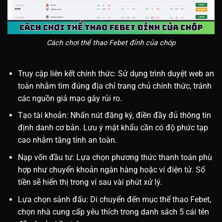
Cách chơi thể thao Febet đỉnh của chóp
Truy cập liên kết chính thức: Sử dụng trình duyệt web an
toàn nhằm tìm đúng địa chỉ trang chủ chính thức, tránh
các nguồn giả mạo gây rủi ro.
Tạo tài khoản: Nhấn nút đăng ký, điền đầy đủ thông tin
định danh cơ bản. Lưu ý mật khẩu cần có độ phức tạp
cao nhằm tăng tính an toàn.
Nạp vốn đầu tư: Lựa chọn phương thức thanh toán phù
hợp như chuyển khoản ngân hàng hoặc ví điện tử. Số
tiền sẽ hiển thị trong ví sau vài phút xử lý.
Lựa chọn sảnh đấu: Di chuyển đến mục thể thao Febet,
chọn nhà cung cấp yêu thích trong danh sách 5 cái tên