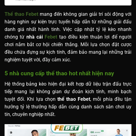
Thể thao Febet
mang đến không gian giải trí sôi động với
hàng nghìn sự kiện trực tuyến hấp dẫn từ những giải đấu
danh giá nhất hành tinh. Việc cập nhật tỷ lệ kèo nhanh
chóng từ
nhà cái
Febet
tạo điều kiện thuận lợi để người
chơi nắm bắt cơ hội chiến thắng. Mỗi lựa chọn đặt cược
đều chứa đựng sự kịch tính, đảm bảo mang lại những trải
nghiệm tuyệt vời, đầy cảm xúc.
5 nhà cung cấp thể thao hot nhất hiện nay
Hệ thống bảng kèo hiện đại kết hợp dữ liệu trận đấu trực
tiếp mang lại không gian dự đoán kịch tính, minh bạch
tuyệt đối. Khi lựa chọn
thể thao Febet
, mỗi phía đều tận
hưởng tỷ lệ thưởng hấp dẫn cùng danh sách sân chơi uy
tín, chuyên nghiệp nhất.