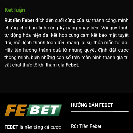
Kết luận
Rút tiền Febet
đích đến cuối cùng của sự thành công, minh
chứng cho bản lĩnh cùng kỹ năng nhạy bén. Với quy trình
tự động hóa hiện đại kết hợp cùng cam kết bảo mật tuyệt
đối, mỗi lệnh thanh toán đều mang lại sự thỏa mãn tối đa.
Hãy tận hưởng thành quả từ những quyết định đặt cược
thông minh, biến những con số trên màn hình thành giá trị
vật chất thực tế khi tham gia
Febet
.
HƯỚNG DẪN FEBET
Rút Tiền Febet
FEBET
là nền tảng cá cược