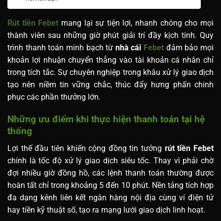
Rút tiền Febet
mang lại sự tiện lợi, nhanh chóng cho mọi
thành viên sau những giờ phút giải trí đầy kịch tính. Quy
trình thanh toán minh bạch từ
nhà cái
Febet
đảm bảo mọi
khoản lợi nhuận chuyển thẳng vào tài khoản cá nhân chỉ
trong tích tắc. Sự chuyên nghiệp trong khâu xử lý giao dịch
tạo nên niềm tin vững chắc, thúc đẩy hưng phấn chinh
phục các phần thưởng lớn.
Những ưu điểm khi thực hiện thanh toán tại hệ
thống
Lợi thế đầu tiên khiến cộng đồng tin tưởng
rút tiền Febet
chính là tốc độ xử lý giao dịch siêu tốc. Thay vì phải chờ
đợi nhiều giờ đồng hồ, các lệnh thanh toán thường được
hoàn tất chỉ trong khoảng 5 đến 10 phút. Nền tảng tích hợp
đa dạng kênh liên kết ngân hàng nội địa cùng ví điện tử
hay tiền kỹ thuật số, tạo ra mạng lưới giao dịch linh hoạt.