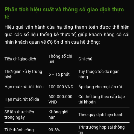
Phân tích hiệu suất và thông số giao dịch thực
tế
Hiệu quả vận hành của hạ tầng thanh toán được thể hiện
qua các số liệu thống kê thực tế, giúp khách hàng có cái
nhìn khách quan về độ ổn định của hệ thống:
Thông số chi
Tiêu chí giao dịch
Ghi chú
tiết
Thời gian xử lý trung
Tùy thuộc tốc độ ngân
5 – 15 phút
bình
hàng
Hạn mức rút tối thiểu
100.000 VND
Áp dụng cho mọi lần rút
600.000.000
Có thể tăng theo cấp bậc
Hạn mức rút tối đa
VND
tài khoản
Số lần thực hiện
Không giới
Theo quy định hiện hành
trong ngày
hạn
Trừ trường hợp sai thông
Tỉ lệ thành công
99.8%
tin